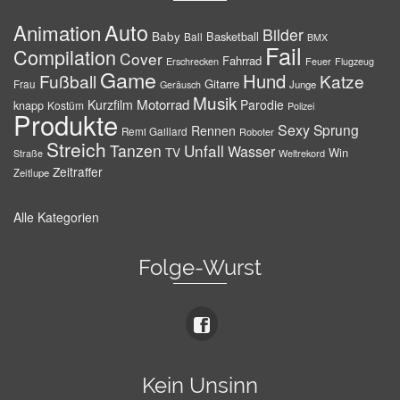
Auto
Animation
Bilder
Baby
Basketball
Ball
BMX
Fail
Compilation
Cover
Fahrrad
Erschrecken
Feuer
Flugzeug
Game
Hund
Fußball
Katze
Gitarre
Frau
Junge
Geräusch
Musik
Motorrad
Kurzfilm
Parodie
knapp
Kostüm
Polizei
Produkte
Sexy
Sprung
Rennen
Remi Gaillard
Roboter
Streich
Tanzen
Unfall
Wasser
TV
Win
Weltrekord
Straße
Zeitraffer
Zeitlupe
Alle Kategorien
Folge-Wurst
Kein Unsinn