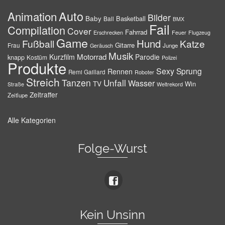
Auto
Animation
Bilder
Baby
Basketball
Ball
BMX
Fail
Compilation
Cover
Fahrrad
Erschrecken
Feuer
Flugzeug
Game
Hund
Fußball
Katze
Gitarre
Frau
Junge
Geräusch
Musik
Motorrad
Kurzfilm
Parodie
knapp
Kostüm
Polizei
Produkte
Sexy
Sprung
Rennen
Remi Gaillard
Roboter
Streich
Tanzen
Unfall
Wasser
TV
Win
Weltrekord
Straße
Zeitraffer
Zeitlupe
Alle Kategorien
Folge-Wurst
Kein Unsinn