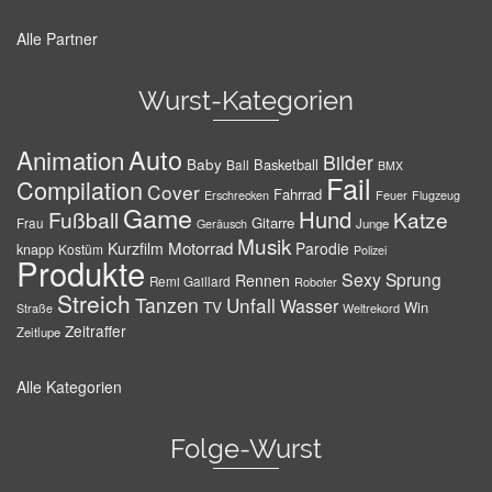
Alle Partner
Wurst-Kategorien
Auto
Animation
Bilder
Baby
Basketball
Ball
BMX
Fail
Compilation
Cover
Fahrrad
Erschrecken
Feuer
Flugzeug
Game
Hund
Fußball
Katze
Gitarre
Frau
Junge
Geräusch
Musik
Motorrad
Kurzfilm
Parodie
knapp
Kostüm
Polizei
Produkte
Sexy
Sprung
Rennen
Remi Gaillard
Roboter
Streich
Tanzen
Unfall
Wasser
TV
Win
Weltrekord
Straße
Zeitraffer
Zeitlupe
Alle Kategorien
Folge-Wurst