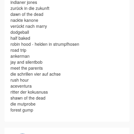
indianer jones
zurück in die zukunft
dawn of the dead
nackte kanone
verückt nach marry
dodgeball
half baked
robin hood - helden in strumpfhosen
road trip
ankerman
jay and silentbob
meet the parents
die schrillen vier auf achse
rush hour
aceventura
ritter der kokusnuss
shawn of the dead
die mutprobe
forest gump