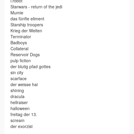
i.robot
Starwars - return of the jedi
Mumie
das fünfte eliment
Starship troopers
Krieg der Welten
Terminator
Badboys
Collateral
Reservoir Dogs
pulp fiction
der blutig pfad gottes
sin city
scarface
der weisse hai
shining
dracula
hellraiser
halloween
freitag der 13.
scream
der exorzist