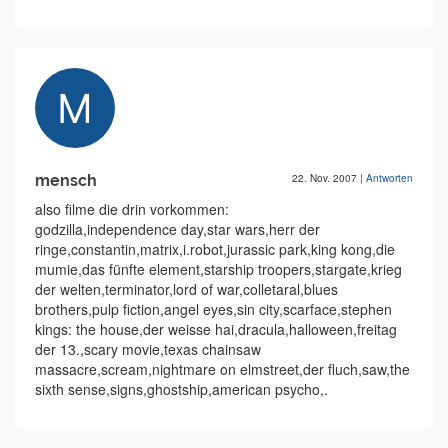
mensch
22. Nov. 2007
|
Antworten
also filme die drin vorkommen:
godzilla,independence day,star wars,herr der
ringe,constantin,matrix,i.robot,jurassic park,king kong,die
mumie,das fünfte element,starship troopers,stargate,krieg
der welten,terminator,lord of war,colletaral,blues
brothers,pulp fiction,angel eyes,sin city,scarface,stephen
kings: the house,der weisse hai,dracula,halloween,freitag
der 13.,scary movie,texas chainsaw
massacre,scream,nightmare on elmstreet,der fluch,saw,the
sixth sense,signs,ghostship,american psycho,.