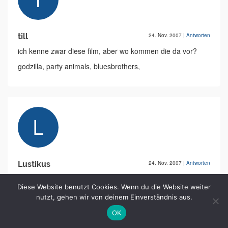
till
24. Nov. 2007
|
Antworten
ich kenne zwar diese film, aber wo kommen die da vor?
godzilla, party animals, bluesbrothers,
Lustikus
24. Nov. 2007
|
Antworten
GEIL, einfach geil gemacht:P
Diese Website benutzt Cookies. Wenn du die Website weiter
vor allem viel arbeit, die ganzen filme
nutzt, gehen wir von deinem Einverständnis aus.
zusammenzuschneiden...
und die meisten filme kennt man daraus und die sind genial
OK