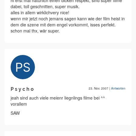
hi erst mal natürlich einen dicken respekt, sind super filme
dabei, toll geschnitten, super musik.
alles in allem wirklichvery nice!
wenn mir jetzt noch jemans sagen kann wie der film heist in
dem die szene mit dem engel vorkommt, isses perfekt.
schon mal thx, wär super.
P s y c h o
23. Nov. 2007
|
Antworten
jeah sind auch viele meienr liegnlings filme bei ^^
vorallem
SAW