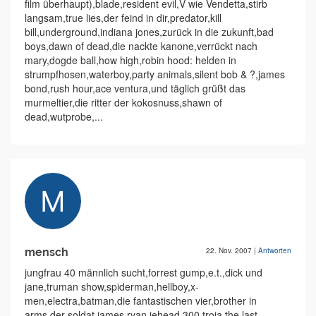
film überhaupt),blade,resident evil,V wie Vendetta,stirb
langsam,true lies,der feind in dir,predator,kill
bill,underground,indiana jones,zurück in die zukunft,bad
boys,dawn of dead,die nackte kanone,verrückt nach
mary,dogde ball,how high,robin hood: helden in
strumpfhosen,waterboy,party animals,silent bob & ?,james
bond,rush hour,ace ventura,und täglich grüßt das
murmeltier,die ritter der kokosnuss,shawn of
dead,wutprobe,...
mensch
22. Nov. 2007
|
Antworten
jungfrau 40 männlich sucht,forrest gump,e.t.,dick und
jane,truman show,spiderman,hellboy,x-
men,electra,batman,die fantastischen vier,brother in
arms,der soldat james ryan,jehead,300,troja,the last