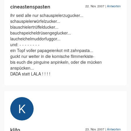
cineastenspasten
22. Nov. 2007
|
Antworten
ihr seid alle nur schauspielerzugucker...
schauspielerwürfelzucker...
blauschielertrüffelducker...
bauchspeicheldrüsengeglucker...
laucheichelmuddorfuggor...
und: - - - - - - - -
ein Topf voller papageienkot mit zahnpasta...
guckt nur weiter in die komische flimmerkiste-
bis euch die pinguine anpinkeln, oder die mücken
anspücken...
DADA statt LALA ! ! ! !
klito
23. Nov. 2007
|
Antworten