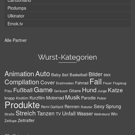
Cartoonland
Picdumps
Ulkinator
Emok.tv
Alle Partner
Wurst-Kategorien
Auto
Animation
Bilder
Baby
Basketball
Ball
BMX
Fail
Compilation
Cover
Fahrrad
Erschrecken
Feuer
Flugzeug
Game
Hund
Fußball
Katze
Gitarre
Frau
Junge
Geräusch
Musik
Motorrad
Kurzfilm
Parodie
knapp
Kostüm
Polizei
Produkte
Sexy
Sprung
Rennen
Remi Gaillard
Roboter
Streich
Tanzen
Unfall
Wasser
TV
Win
Weltrekord
Straße
Zeitraffer
Zeitlupe