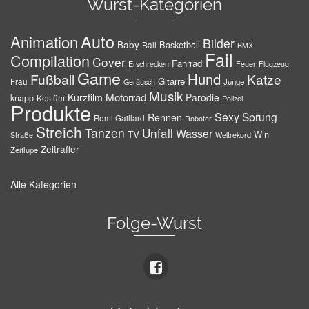
Wurst-Kategorien
Auto
Animation
Bilder
Baby
Basketball
Ball
BMX
Fail
Compilation
Cover
Fahrrad
Erschrecken
Feuer
Flugzeug
Game
Hund
Fußball
Katze
Gitarre
Frau
Junge
Geräusch
Musik
Motorrad
Kurzfilm
Parodie
knapp
Kostüm
Polizei
Produkte
Sexy
Sprung
Rennen
Remi Gaillard
Roboter
Streich
Tanzen
Unfall
Wasser
TV
Win
Weltrekord
Straße
Zeitraffer
Zeitlupe
Alle Kategorien
Folge-Wurst