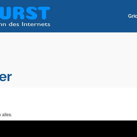
Gri
er
 alles.