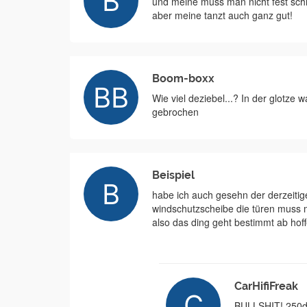
und meine muss man nicht fest sch
aber meine tanzt auch ganz gut!
Boom-boxx
Wie viel deziebel...? In der glotze 
gebrochen
Beispiel
habe ich auch gesehn der derzeitige
windschutzscheibe die türen muss ma
also das ding geht bestimmt ab hof
CarHifiFreak
BULLSHIT! 250dB