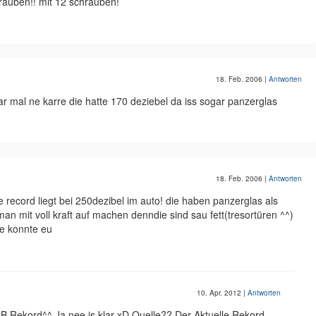
rauben!! mit 12 schrauben!
18. Feb. 2006
|
Antworten
war mal ne karre die hatte 170 deziebel da iss sogar panzerglas
18. Feb. 2006
|
Antworten
 record liegt bei 250dezibel im auto! die haben panzerglas als
n mit voll kraft auf machen denndie sind sau fett(tresortüren ^^)
fe konnte eu
10. Apr. 2012
|
Antworten
 Rekord^^ Ja nee is klar xD Quelle?? Der Aktuelle Rekord