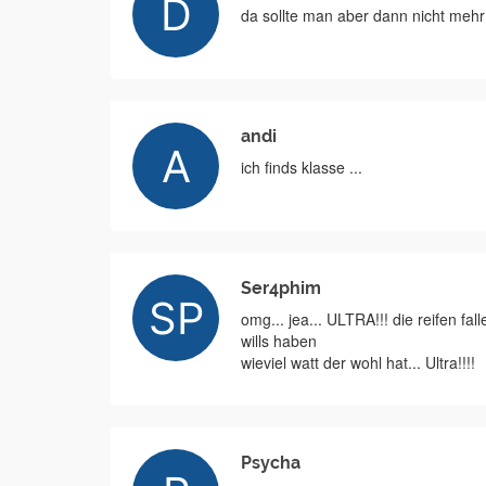
da sollte man aber dann nicht mehr d
andi
ich finds klasse ...
Ser4phim
omg... jea... ULTRA!!! die reifen fa
wills haben
wieviel watt der wohl hat... Ultra!!!!
Psycha