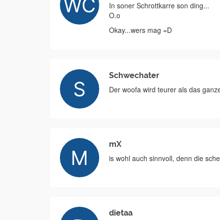
In soner Schrottkarre son ding...
O.o
Okay...wers mag =D
Schwechater
Der woofa wird teurer als das ganz
mX
is wohl auch sinnvoll, denn die sch
dietaa