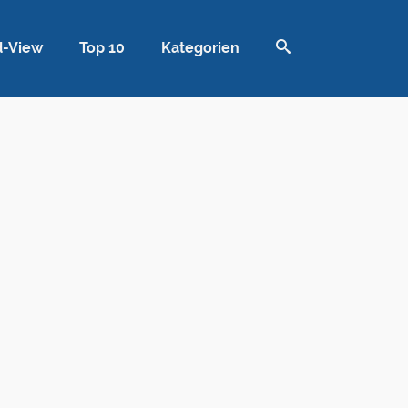
d-View
Top 10
Kategorien