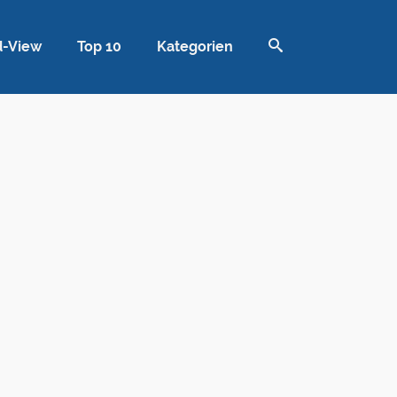
d-View
Top 10
Kategorien