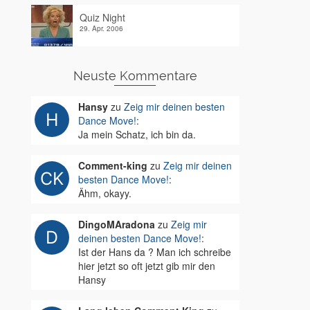
Quiz Night
29. Apr. 2006
Neuste Kommentare
Hansy
zu
Zeig mir deinen besten
Dance Move!
:
Ja mein Schatz, ich bin da.
Comment-king
zu
Zeig mir deinen
besten Dance Move!
:
Ähm, okayy.
DingoMAradona
zu
Zeig mir
deinen besten Dance Move!
:
Ist der Hans da ? Man ich schreibe
hier jetzt so oft jetzt gib mir den
Hansy