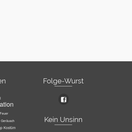
en
Folge-Wurst
l
ation
Feuer
Kein Unsinn
Geräusch
pp
Kostüm