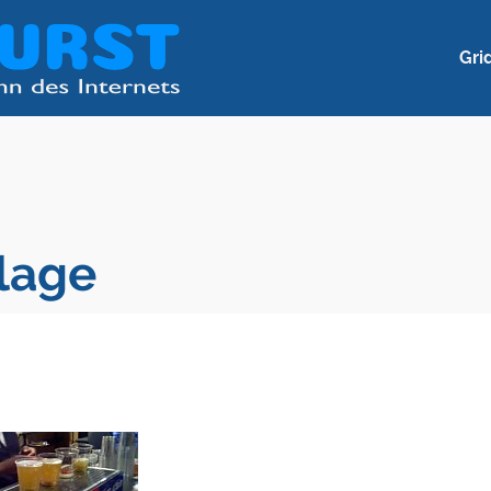
Gri
nlage