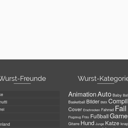
Wurst-Freunde
Wurst-Kategori
Auto
Animation
xe
Baby
Bal
Compil
Bilder
utti
Basketball
BMX
Fail
Cover
rei
Fahrrad
Erschrecken
Game
Fußball
Frau
Flugzeug
Hund
Katze
Gitarre
nland
kna
Junge