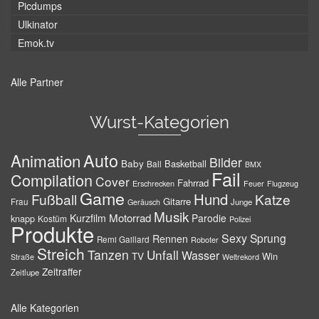
Picdumps
Ulkinator
Emok.tv
Alle Partner
Wurst-Kategorien
Auto
Animation
Bilder
Baby
Basketball
Ball
BMX
Fail
Compilation
Cover
Fahrrad
Erschrecken
Feuer
Flugzeug
Game
Hund
Fußball
Katze
Gitarre
Frau
Junge
Geräusch
Musik
Motorrad
Kurzfilm
Parodie
knapp
Kostüm
Polizei
Produkte
Sexy
Sprung
Rennen
Remi Gaillard
Roboter
Streich
Tanzen
Unfall
Wasser
TV
Win
Weltrekord
Straße
Zeitraffer
Zeitlupe
Alle Kategorien