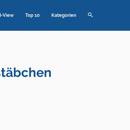
d-View
Top 10
Kategorien
kstäbchen