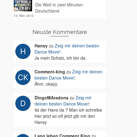
Die Welt in zwei Minuten:
Deutschland
13. Nov. 2012
Neuste Kommentare
Hansy
zu
Zeig mir deinen besten
Dance Move!
:
Ja mein Schatz, ich bin da.
Comment-king
zu
Zeig mir deinen
besten Dance Move!
:
Ähm, okayy.
DingoMAradona
zu
Zeig mir
deinen besten Dance Move!
:
Ist der Hans da ? Man ich schreibe
hier jetzt so oft jetzt gib mir den
Hansy
Lang leben Comment King
zu