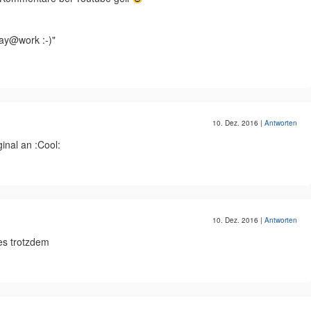
ay@work :-) "
10. Dez. 2016
|
Antworten
inal an :Cool:
10. Dez. 2016
|
Antworten
es trotzdem