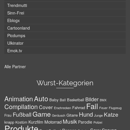
Trendmutti
Sinn-Frei
Eblogx
Cartoonland
Picdumps
Ulkinator
Emok.tv
Alle Partner
Wurst-Kategorien
Auto
Animation
Bilder
Baby
Basketball
Ball
BMX
Fail
Compilation
Cover
Fahrrad
Erschrecken
Feuer
Flugzeug
Game
Hund
Fußball
Katze
Gitarre
Frau
Junge
Geräusch
Musik
Motorrad
Kurzfilm
Parodie
knapp
Kostüm
Polizei
Produkte