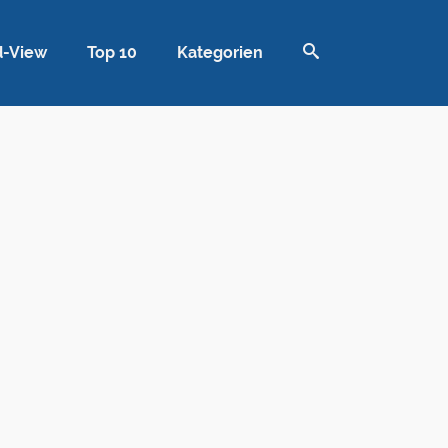
d-View
Top 10
Kategorien