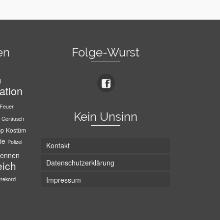
en
Folge-Wurst
l
ation
Feuer
Kein Unsinn
Geräusch
pp
Kostüm
ie
Polizei
Kontakt
ennen
Datenschutzerklärung
eich
trekord
Impressum