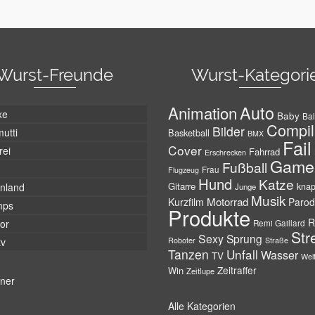
Wurst-Freunde
Wurst-Kategori
Auto
Animation
xe
Baby
Bal
Compil
Bilder
utti
Basketball
BMX
Fail
Cover
rei
Fahrrad
Erschrecken
Game
Fußball
Frau
Flugzeug
Hund
Katze
Gitarre
nland
kna
Junge
Musik
Motorrad
Kurzfilm
Parod
mps
Produkte
R
tor
Remi Gaillard
Str
Sexy
Sprung
Roboter
tv
Straße
Tanzen
Unfall
Wasser
TV
Wel
Zeitraffer
Win
Zeitlupe
tner
Alle Kategorien