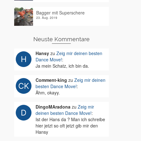
Bagger mit Superschere
23. Aug. 2019
Neuste Kommentare
Hansy
zu
Zeig mir deinen besten
Dance Move!
:
Ja mein Schatz, ich bin da.
Comment-king
zu
Zeig mir deinen
besten Dance Move!
:
Ähm, okayy.
DingoMAradona
zu
Zeig mir
deinen besten Dance Move!
:
Ist der Hans da ? Man ich schreibe
hier jetzt so oft jetzt gib mir den
Hansy