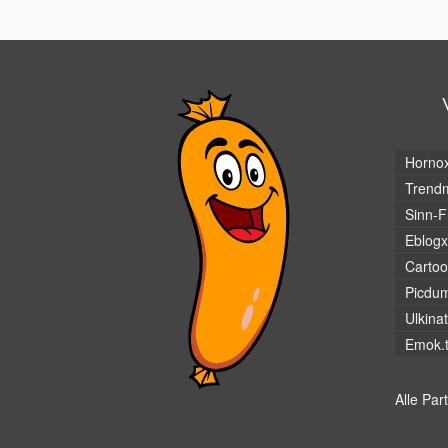
Horno
Trendm
Sinn-F
Eblogx
Cartoo
Picdu
Ulkina
Emok.
Alle Par