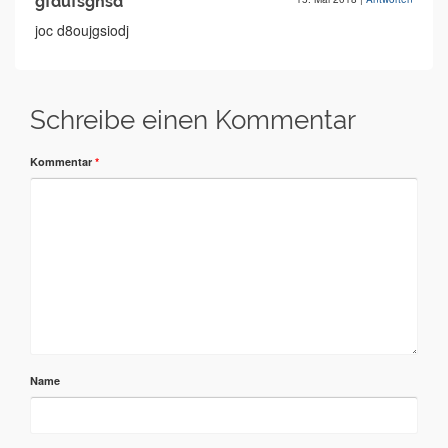
gfdufsghsd
joc d8oujgsiodj
Schreibe einen Kommentar
Kommentar
*
Name