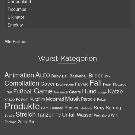
Cartoonland
Picdumps
Ulkinator
Emok.tv
Alle Partner
Wurst-Kategorien
Auto
Animation
Bilder
Baby
Basketball
Ball
BMX
Fail
Compilation
Cover
Fahrrad
Erschrecken
Feuer
Flugzeug
Game
Hund
Fußball
Katze
Gitarre
Frau
Junge
Geräusch
Musik
Motorrad
Kurzfilm
Parodie
knapp
Kostüm
Polizei
Produkte
Sexy
Sprung
Rennen
Remi Gaillard
Roboter
Streich
Tanzen
Unfall
Wasser
TV
Win
Weltrekord
Straße
Zeitraffer
Zeitlupe