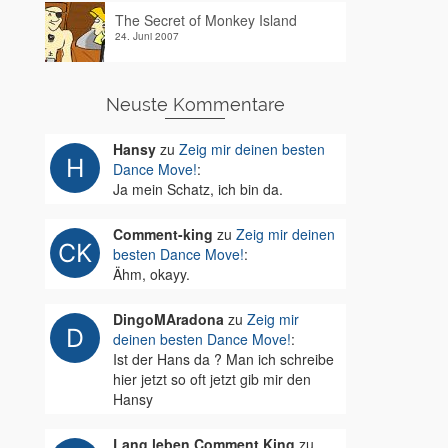
The Secret of Monkey Island
24. Juni 2007
Neuste Kommentare
Hansy
zu
Zeig mir deinen besten
Dance Move!
:
Ja mein Schatz, ich bin da.
Comment-king
zu
Zeig mir deinen
besten Dance Move!
:
Ähm, okayy.
DingoMAradona
zu
Zeig mir
deinen besten Dance Move!
:
Ist der Hans da ? Man ich schreibe
hier jetzt so oft jetzt gib mir den
Hansy
Lang leben Comment King
zu