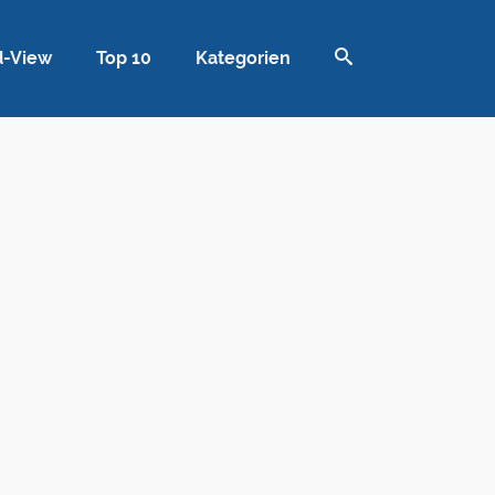
d-View
Top 10
Kategorien