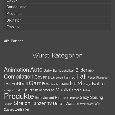
Eblogx
Cartoonland
Picdumps
Ulkinator
Emok.tv
Alle Partner
Wurst-Kategorien
Auto
Animation
Bilder
Baby
Basketball
Ball
BMX
Fail
Compilation
Cover
Fahrrad
Erschrecken
Feuer
Flugzeug
Game
Hund
Fußball
Katze
Gitarre
Frau
Junge
Geräusch
Musik
Motorrad
Kurzfilm
Parodie
knapp
Kostüm
Polizei
Produkte
Sexy
Sprung
Rennen
Remi Gaillard
Roboter
Streich
Tanzen
Unfall
Wasser
TV
Win
Weltrekord
Straße
Zeitraffer
Zeitlupe