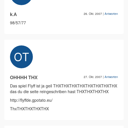
k.A
26. Okt. 2007
|
Antworten
98/57/77
OHHHH THX
27. Okt. 2007
|
Antworten
Das spiel Flyff ist ja geil THXTHXTHXTHXTHXTHXTHXTHX
das du die seite reingeschriben hast THXTHXTHXTHX
http://flyffde.gpotato.eu/
ThxTHXTHXTHXTHX