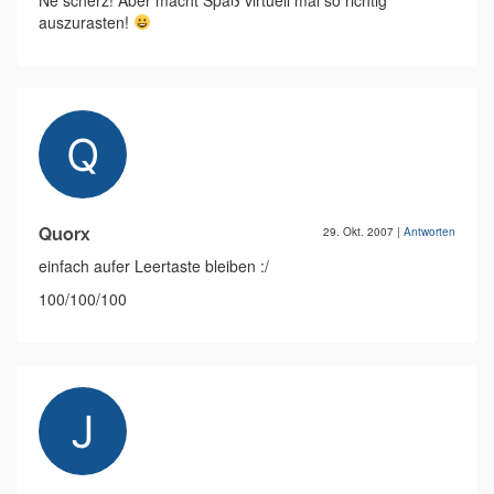
Ne scherz! Aber macht Spaß virtuell mal so richtig
auszurasten!
Quorx
29. Okt. 2007
|
Antworten
einfach aufer Leertaste bleiben :/
100/100/100