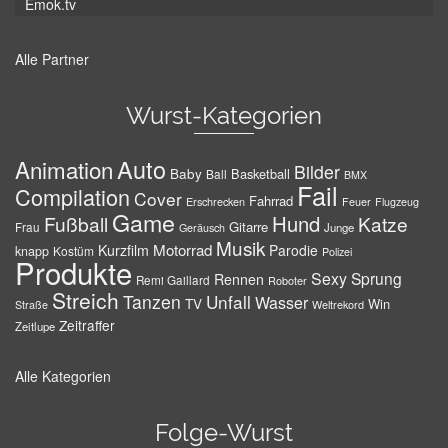
Emok.tv
Alle Partner
Wurst-Kategorien
Auto
Animation
Bilder
Baby
Basketball
Ball
BMX
Fail
Compilation
Cover
Fahrrad
Erschrecken
Feuer
Flugzeug
Game
Hund
Fußball
Katze
Gitarre
Frau
Junge
Geräusch
Musik
Motorrad
Kurzfilm
Parodie
knapp
Kostüm
Polizei
Produkte
Sexy
Sprung
Rennen
Remi Gaillard
Roboter
Streich
Tanzen
Unfall
Wasser
TV
Win
Weltrekord
Straße
Zeitraffer
Zeitlupe
Alle Kategorien
Folge-Wurst