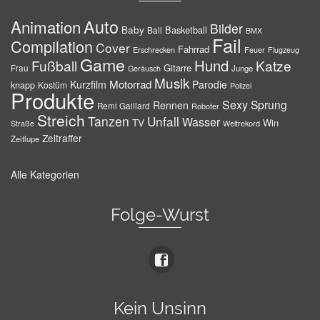
Auto
Animation
Bilder
Baby
Basketball
Ball
BMX
Fail
Compilation
Cover
Fahrrad
Erschrecken
Feuer
Flugzeug
Game
Hund
Fußball
Katze
Gitarre
Frau
Junge
Geräusch
Musik
Motorrad
Kurzfilm
Parodie
knapp
Kostüm
Polizei
Produkte
Sexy
Sprung
Rennen
Remi Gaillard
Roboter
Streich
Tanzen
Unfall
Wasser
TV
Win
Weltrekord
Straße
Zeitraffer
Zeitlupe
Alle Kategorien
Folge-Wurst
Kein Unsinn