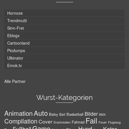
Hornoxe
Trendmutti
Sinn-Frei
Eblogx
Cartoonland
Picdumps
Ulkinator
Emok.tv
Alle Partner
Wurst-Kategorien
Auto
Animation
Bilder
Baby
Basketball
Ball
BMX
Fail
Compilation
Cover
Fahrrad
Erschrecken
Feuer
Flugzeug
Game
Hund
Fußball
Katze