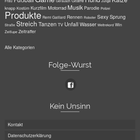
Gitarre
Frau
Junge
Geräusch
Musik
Motorrad
Kurzfilm
Parodie
knapp
Kostüm
Polizei
Produkte
Sexy
Sprung
Rennen
Remi Gaillard
Roboter
Streich
Tanzen
Unfall
Wasser
TV
Win
Weltrekord
Straße
Zeitraffer
Zeitlupe
Alle Kategorien
Folge-Wurst
Kein Unsinn
Kontakt
Datenschutzerklärung