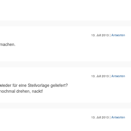
13. Juli 2013
|
Antworten
l machen.
13. Juli 2013
|
Antworten
eder für eine Steilvorlage geliefert?
ip nochmal drehen, nackt!
13. Juli 2013
|
Antworten