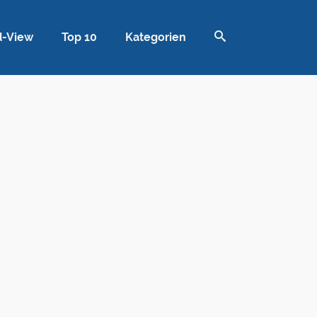
d-View
Top 10
Kategorien