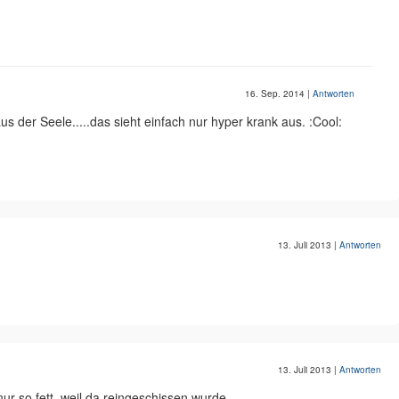
16. Sep. 2014
|
Antworten
us der Seele.....das sieht einfach nur hyper krank aus. :Cool:
13. Juli 2013
|
Antworten
13. Juli 2013
|
Antworten
nur so fett, weil da reingeschissen wurde.