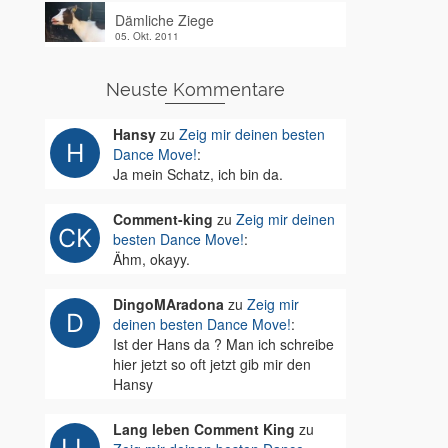
Dämliche Ziege
05. Okt. 2011
Neuste Kommentare
Hansy
zu
Zeig mir deinen besten
Dance Move!
:
Ja mein Schatz, ich bin da.
Comment-king
zu
Zeig mir deinen
besten Dance Move!
:
Ähm, okayy.
DingoMAradona
zu
Zeig mir
deinen besten Dance Move!
:
Ist der Hans da ? Man ich schreibe
hier jetzt so oft jetzt gib mir den
Hansy
Lang leben Comment King
zu