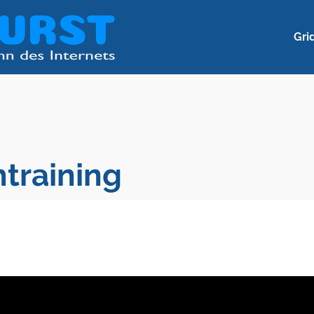
Gri
training