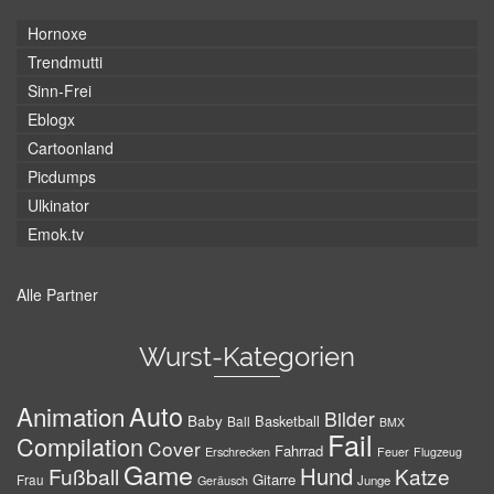
Hornoxe
Trendmutti
Sinn-Frei
Eblogx
Cartoonland
Picdumps
Ulkinator
Emok.tv
Alle Partner
Wurst-Kategorien
Auto
Animation
Bilder
Baby
Basketball
Ball
BMX
Fail
Compilation
Cover
Fahrrad
Erschrecken
Feuer
Flugzeug
Game
Hund
Fußball
Katze
Gitarre
Frau
Junge
Geräusch