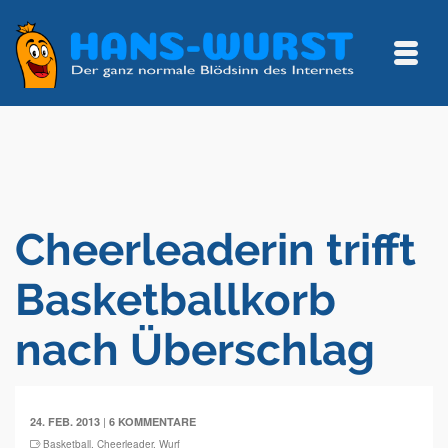
Cheerleaderin trifft
Basketballkorb
nach Überschlag
|
24. FEB. 2013
6 KOMMENTARE
Basketball
,
Cheerleader
,
Wurf