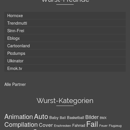
Hornoxe
Trendmutti
Sinn-Frei
Eblogx
Cartoonland
Picdumps
Ulkinator
Emok.tv
Alle Partner
Wurst-Kategorien
Auto
Animation
Bilder
Baby
Basketball
Ball
BMX
Fail
Compilation
Cover
Fahrrad
Erschrecken
Feuer
Flugzeug