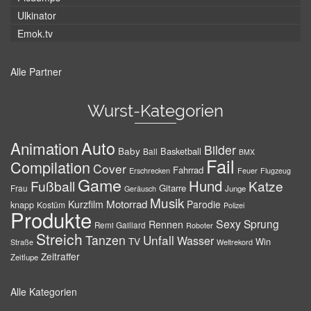
Ulkinator
Emok.tv
Alle Partner
Wurst-Kategorien
Auto
Animation
Bilder
Baby
Basketball
Ball
BMX
Fail
Compilation
Cover
Fahrrad
Erschrecken
Feuer
Flugzeug
Game
Hund
Fußball
Katze
Gitarre
Frau
Junge
Geräusch
Musik
Motorrad
Kurzfilm
Parodie
knapp
Kostüm
Polizei
Produkte
Sexy
Sprung
Rennen
Remi Gaillard
Roboter
Streich
Tanzen
Unfall
Wasser
TV
Win
Weltrekord
Straße
Zeitraffer
Zeitlupe
Alle Kategorien