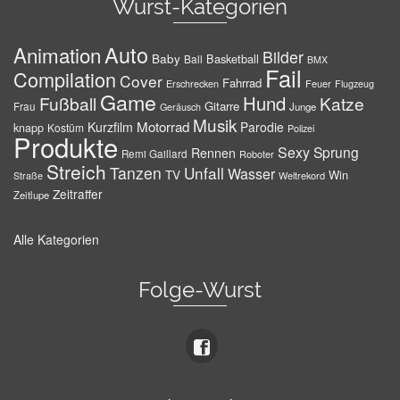
Wurst-Kategorien
Auto
Animation
Bilder
Baby
Basketball
Ball
BMX
Fail
Compilation
Cover
Fahrrad
Erschrecken
Feuer
Flugzeug
Game
Hund
Fußball
Katze
Gitarre
Frau
Junge
Geräusch
Musik
Motorrad
Kurzfilm
Parodie
knapp
Kostüm
Polizei
Produkte
Sexy
Sprung
Rennen
Remi Gaillard
Roboter
Streich
Tanzen
Unfall
Wasser
TV
Win
Weltrekord
Straße
Zeitraffer
Zeitlupe
Alle Kategorien
Folge-Wurst