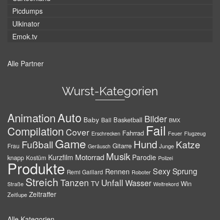
Picdumps
Ulkinator
Emok.tv
Alle Partner
Wurst-Kategorien
Auto
Animation
Bilder
Baby
Basketball
Ball
BMX
Fail
Compilation
Cover
Fahrrad
Erschrecken
Feuer
Flugzeug
Game
Hund
Fußball
Katze
Gitarre
Frau
Junge
Geräusch
Musik
Motorrad
Kurzfilm
Parodie
knapp
Kostüm
Polizei
Produkte
Sexy
Sprung
Rennen
Remi Gaillard
Roboter
Streich
Tanzen
Unfall
Wasser
TV
Win
Weltrekord
Straße
Zeitraffer
Zeitlupe
Alle Kategorien