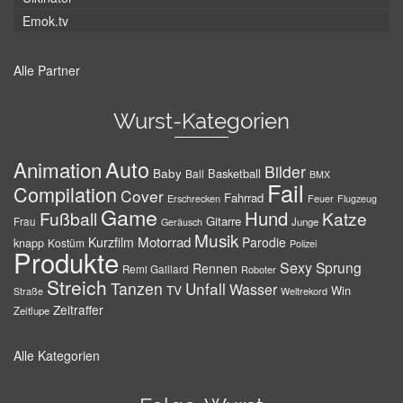
Emok.tv
Alle Partner
Wurst-Kategorien
Auto
Animation
Bilder
Baby
Basketball
Ball
BMX
Fail
Compilation
Cover
Fahrrad
Erschrecken
Feuer
Flugzeug
Game
Hund
Fußball
Katze
Gitarre
Frau
Junge
Geräusch
Musik
Motorrad
Kurzfilm
Parodie
knapp
Kostüm
Polizei
Produkte
Sexy
Sprung
Rennen
Remi Gaillard
Roboter
Streich
Tanzen
Unfall
Wasser
TV
Win
Weltrekord
Straße
Zeitraffer
Zeitlupe
Alle Kategorien