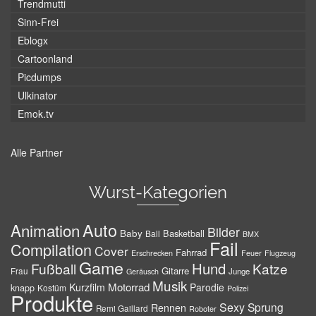
Trendmutti
Sinn-Frei
Eblogx
Cartoonland
Picdumps
Ulkinator
Emok.tv
Alle Partner
Wurst-Kategorien
Auto
Animation
Bilder
Baby
Basketball
Ball
BMX
Fail
Compilation
Cover
Fahrrad
Erschrecken
Feuer
Flugzeug
Game
Hund
Fußball
Katze
Gitarre
Frau
Junge
Geräusch
Musik
Motorrad
Kurzfilm
Parodie
knapp
Kostüm
Polizei
Produkte
Sexy
Sprung
Rennen
Remi Gaillard
Roboter