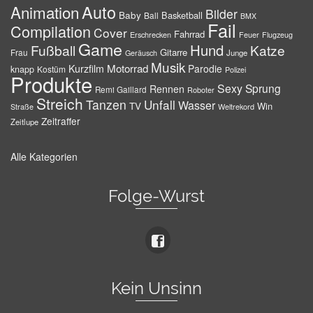
Auto
Animation
Bilder
Baby
Basketball
Ball
BMX
Fail
Compilation
Cover
Fahrrad
Erschrecken
Feuer
Flugzeug
Game
Hund
Fußball
Katze
Gitarre
Frau
Junge
Geräusch
Musik
Motorrad
Kurzfilm
Parodie
knapp
Kostüm
Polizei
Produkte
Sexy
Sprung
Rennen
Remi Gaillard
Roboter
Streich
Tanzen
Unfall
Wasser
TV
Win
Weltrekord
Straße
Zeitraffer
Zeitlupe
Alle Kategorien
Folge-Wurst
Kein Unsinn