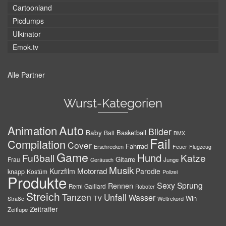
Cartoonland
Picdumps
Ulkinator
Emok.tv
Alle Partner
Wurst-Kategorien
Auto
Animation
Bilder
Baby
Basketball
Ball
BMX
Fail
Compilation
Cover
Fahrrad
Erschrecken
Feuer
Flugzeug
Game
Hund
Fußball
Katze
Gitarre
Frau
Junge
Geräusch
Musik
Motorrad
Kurzfilm
Parodie
knapp
Kostüm
Polizei
Produkte
Sexy
Sprung
Rennen
Remi Gaillard
Roboter
Streich
Tanzen
Unfall
Wasser
TV
Win
Weltrekord
Straße
Zeitraffer
Zeitlupe