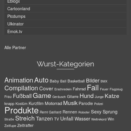
Eblogx
Cartoonland
Picdumps
Ulkinator
Emok.tv
Alle Partner
Wurst-Kategorien
Auto
Animation
Bilder
Baby
Basketball
Ball
BMX
Fail
Compilation
Cover
Fahrrad
Erschrecken
Feuer
Flugzeug
Game
Hund
Fußball
Katze
Gitarre
Frau
Junge
Geräusch
Musik
Motorrad
Kurzfilm
Parodie
knapp
Kostüm
Polizei
Produkte
Sexy
Sprung
Rennen
Remi Gaillard
Roboter
Streich
Tanzen
Unfall
Wasser
TV
Win
Weltrekord
Straße
Zeitraffer
Zeitlupe