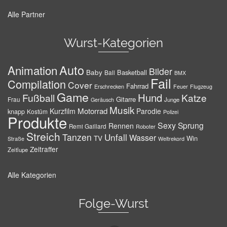
Alle Partner
Wurst-Kategorien
Auto
Animation
Bilder
Baby
Basketball
Ball
BMX
Fail
Compilation
Cover
Fahrrad
Erschrecken
Feuer
Flugzeug
Game
Hund
Fußball
Katze
Gitarre
Frau
Junge
Geräusch
Musik
Motorrad
Kurzfilm
Parodie
knapp
Kostüm
Polizei
Produkte
Sexy
Sprung
Rennen
Remi Gaillard
Roboter
Streich
Tanzen
Unfall
Wasser
TV
Win
Weltrekord
Straße
Zeitraffer
Zeitlupe
Alle Kategorien
Folge-Wurst