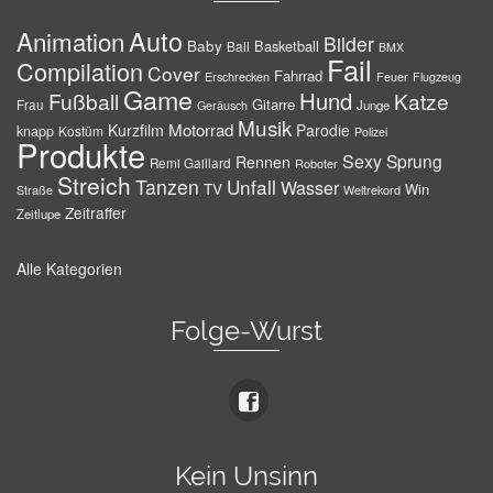
Auto
Animation
Bilder
Baby
Basketball
Ball
BMX
Fail
Compilation
Cover
Fahrrad
Erschrecken
Feuer
Flugzeug
Game
Hund
Fußball
Katze
Gitarre
Frau
Junge
Geräusch
Musik
Motorrad
Kurzfilm
Parodie
knapp
Kostüm
Polizei
Produkte
Sexy
Sprung
Rennen
Remi Gaillard
Roboter
Streich
Tanzen
Unfall
Wasser
TV
Win
Weltrekord
Straße
Zeitraffer
Zeitlupe
Alle Kategorien
Folge-Wurst
Kein Unsinn