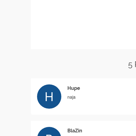
5
Hupe
naja
BlaZin