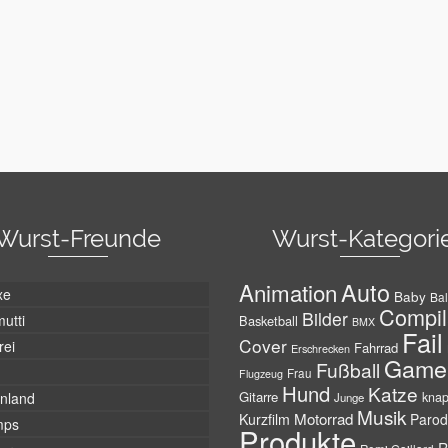
Wurst-Freunde
Wurst-Kategori
Auto
Animation
xe
Baby
Bal
Compil
Bilder
utti
Basketball
BMX
Fail
Cover
rei
Fahrrad
Erschrecken
Game
Fußball
Frau
Flugzeug
Hund
Katze
Gitarre
nland
kna
Junge
Musik
Motorrad
Kurzfilm
Parod
mps
Produkte