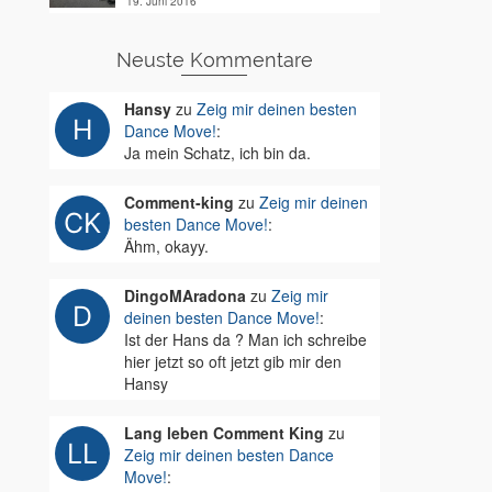
19. Juni 2016
Neuste Kommentare
Hansy
zu
Zeig mir deinen besten
Dance Move!
:
Ja mein Schatz, ich bin da.
Comment-king
zu
Zeig mir deinen
besten Dance Move!
:
Ähm, okayy.
DingoMAradona
zu
Zeig mir
deinen besten Dance Move!
:
Ist der Hans da ? Man ich schreibe
hier jetzt so oft jetzt gib mir den
Hansy
Lang leben Comment King
zu
Zeig mir deinen besten Dance
Move!
: