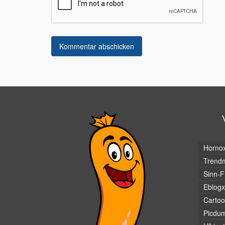
Horno
Trendm
Sinn-F
Eblogx
Cartoo
Picdu