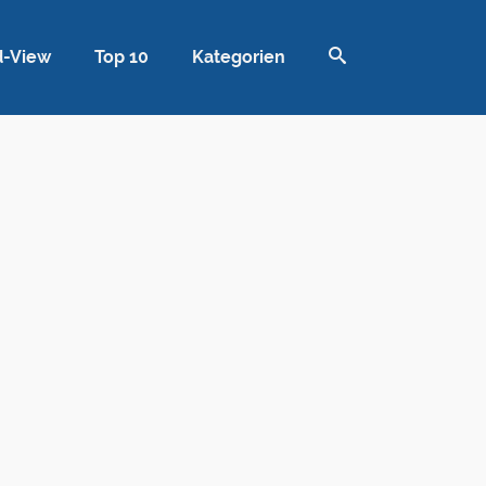
d-View
Top 10
Kategorien