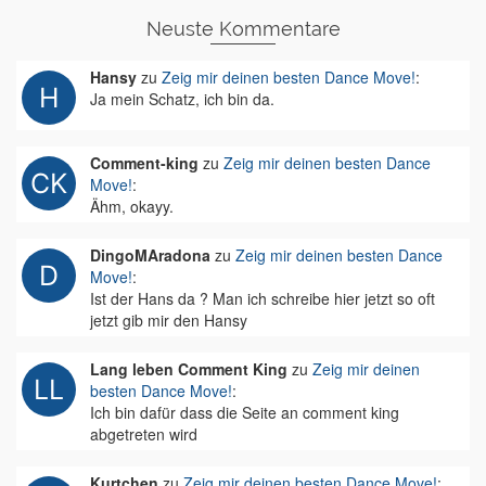
Neuste Kommentare
Hansy
zu
Zeig mir deinen besten Dance Move!
:
Ja mein Schatz, ich bin da.
Comment-king
zu
Zeig mir deinen besten Dance
Move!
:
Ähm, okayy.
DingoMAradona
zu
Zeig mir deinen besten Dance
Move!
:
Ist der Hans da ? Man ich schreibe hier jetzt so oft
jetzt gib mir den Hansy
Lang leben Comment King
zu
Zeig mir deinen
besten Dance Move!
:
Ich bin dafür dass die Seite an comment king
abgetreten wird
Kurtchen
zu
Zeig mir deinen besten Dance Move!
: