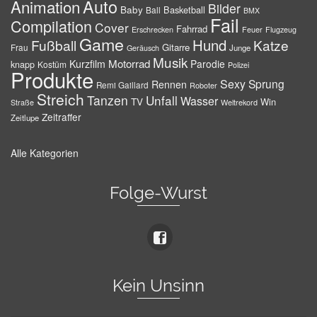
Auto
Animation
Bilder
Baby
Basketball
Ball
BMX
Fail
Compilation
Cover
Fahrrad
Erschrecken
Feuer
Flugzeug
Game
Hund
Fußball
Katze
Gitarre
Frau
Junge
Geräusch
Musik
Motorrad
Kurzfilm
Parodie
knapp
Kostüm
Polizei
Produkte
Sexy
Sprung
Rennen
Remi Gaillard
Roboter
Streich
Tanzen
Unfall
Wasser
TV
Win
Weltrekord
Straße
Zeitraffer
Zeitlupe
Alle Kategorien
Folge-Wurst
Kein Unsinn