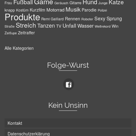
Game
Hund
Fußball
Katze
Gitarre
Frau
Junge
Geräusch
Musik
Motorrad
Kurzfilm
Parodie
knapp
Kostüm
Polizei
Produkte
Sexy
Sprung
Rennen
Remi Gaillard
Roboter
Streich
Tanzen
Unfall
Wasser
TV
Win
Weltrekord
Straße
Zeitraffer
Zeitlupe
Alle Kategorien
Folge-Wurst
Kein Unsinn
Kontakt
Datenschutzerklärung