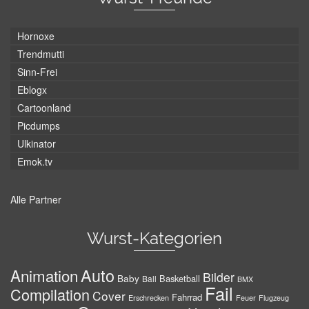
Hornoxe
Trendmutti
Sinn-Frei
Eblogx
Cartoonland
Picdumps
Ulkinator
Emok.tv
Alle Partner
Wurst-Kategorien
Auto
Animation
Bilder
Baby
Basketball
Ball
BMX
Fail
Compilation
Cover
Fahrrad
Erschrecken
Feuer
Flugzeug