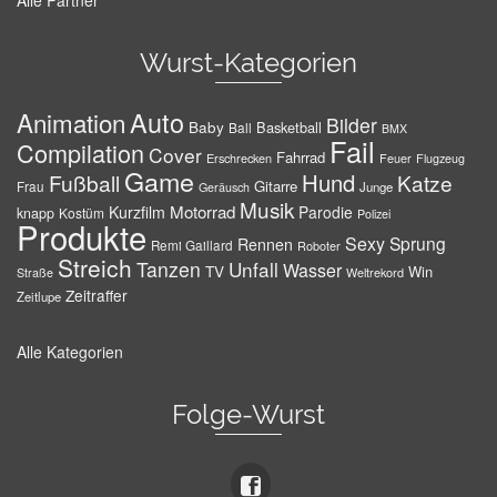
Alle Partner
Wurst-Kategorien
Auto
Animation
Bilder
Baby
Basketball
Ball
BMX
Fail
Compilation
Cover
Fahrrad
Erschrecken
Feuer
Flugzeug
Game
Hund
Fußball
Katze
Gitarre
Frau
Junge
Geräusch
Musik
Motorrad
Kurzfilm
Parodie
knapp
Kostüm
Polizei
Produkte
Sexy
Sprung
Rennen
Remi Gaillard
Roboter
Streich
Tanzen
Unfall
Wasser
TV
Win
Weltrekord
Straße
Zeitraffer
Zeitlupe
Alle Kategorien
Folge-Wurst