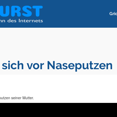
Gri
 sich vor Naseputzen
utzen seiner Mutter.