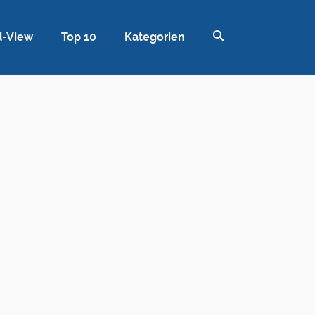
d-View
Top 10
Kategorien