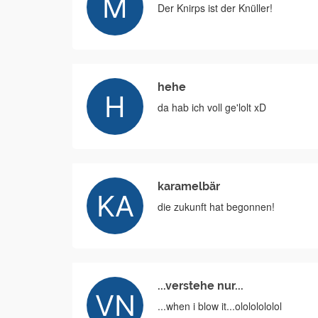
Der Knirps ist der Knüller!
hehe
da hab ich voll ge'lolt xD
karamelbär
die zukunft hat begonnen!
...verstehe nur...
...when i blow it...olololololol