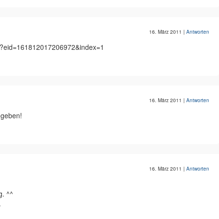
16. März 2011
|
Antworten
hp?eid=161812017206972&index=1
16. März 2011
|
Antworten
egeben!
16. März 2011
|
Antworten
g. ^^
.