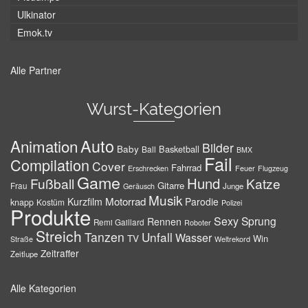
Ulkinator
Emok.tv
Alle Partner
Wurst-Kategorien
Auto
Animation
Bilder
Baby
Basketball
Ball
BMX
Fail
Compilation
Cover
Fahrrad
Erschrecken
Feuer
Flugzeug
Game
Hund
Fußball
Katze
Gitarre
Frau
Junge
Geräusch
Musik
Motorrad
Kurzfilm
Parodie
knapp
Kostüm
Polizei
Produkte
Sexy
Sprung
Rennen
Remi Gaillard
Roboter
Streich
Tanzen
Unfall
Wasser
TV
Win
Weltrekord
Straße
Zeitraffer
Zeitlupe
Alle Kategorien