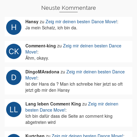
Neuste Kommentare
Hansy
zu
Zeig mir deinen besten Dance Move!
:
Ja mein Schatz, ich bin da.
Comment-king
zu
Zeig mir deinen besten Dance
Move!
:
Ähm, okayy.
DingoMAradona
zu
Zeig mir deinen besten Dance
Move!
:
Ist der Hans da ? Man ich schreibe hier jetzt so oft
jetzt gib mir den Hansy
Lang leben Comment King
zu
Zeig mir deinen
besten Dance Move!
:
Ich bin dafür dass die Seite an comment king
abgetreten wird
Kurtchen
zu
Zeig mir deinen besten Dance Move!
: