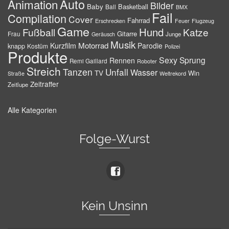
Auto
Animation
Bilder
Baby
Basketball
Ball
BMX
Fail
Compilation
Cover
Fahrrad
Erschrecken
Feuer
Flugzeug
Game
Hund
Fußball
Katze
Gitarre
Frau
Junge
Geräusch
Musik
Motorrad
Kurzfilm
Parodie
knapp
Kostüm
Polizei
Produkte
Sexy
Sprung
Rennen
Remi Gaillard
Roboter
Streich
Tanzen
Unfall
Wasser
TV
Win
Weltrekord
Straße
Zeitraffer
Zeitlupe
Alle Kategorien
Folge-Wurst
Kein Unsinn