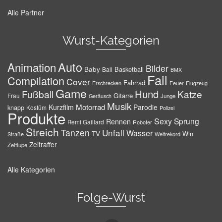
Alle Partner
Wurst-Kategorien
Auto
Animation
Bilder
Baby
Basketball
Ball
BMX
Fail
Compilation
Cover
Fahrrad
Erschrecken
Feuer
Flugzeug
Game
Hund
Fußball
Katze
Gitarre
Frau
Junge
Geräusch
Musik
Motorrad
Kurzfilm
Parodie
knapp
Kostüm
Polizei
Produkte
Sexy
Sprung
Rennen
Remi Gaillard
Roboter
Streich
Tanzen
Unfall
Wasser
TV
Win
Weltrekord
Straße
Zeitraffer
Zeitlupe
Alle Kategorien
Folge-Wurst