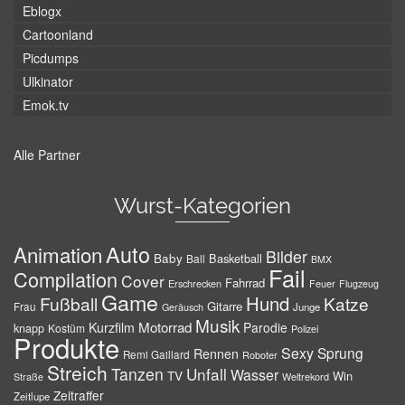
Eblogx
Cartoonland
Picdumps
Ulkinator
Emok.tv
Alle Partner
Wurst-Kategorien
Auto
Animation
Bilder
Baby
Basketball
Ball
BMX
Fail
Compilation
Cover
Fahrrad
Erschrecken
Feuer
Flugzeug
Game
Hund
Fußball
Katze
Gitarre
Frau
Junge
Geräusch
Musik
Motorrad
Kurzfilm
Parodie
knapp
Kostüm
Polizei
Produkte
Sexy
Sprung
Rennen
Remi Gaillard
Roboter
Streich
Tanzen
Unfall
Wasser
TV
Win
Weltrekord
Straße
Zeitraffer
Zeitlupe