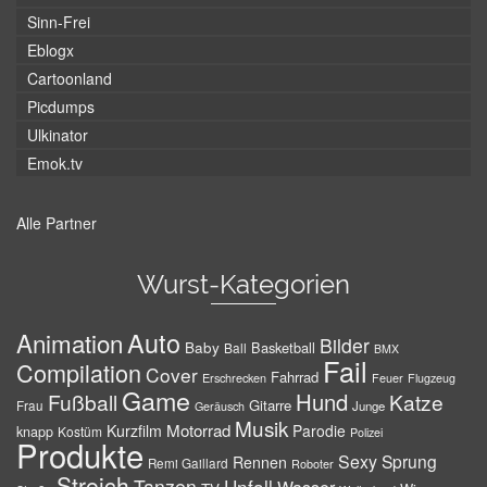
Sinn-Frei
Eblogx
Cartoonland
Picdumps
Ulkinator
Emok.tv
Alle Partner
Wurst-Kategorien
Auto
Animation
Bilder
Baby
Basketball
Ball
BMX
Fail
Compilation
Cover
Fahrrad
Erschrecken
Feuer
Flugzeug
Game
Hund
Fußball
Katze
Gitarre
Frau
Junge
Geräusch
Musik
Motorrad
Kurzfilm
Parodie
knapp
Kostüm
Polizei
Produkte
Sexy
Sprung
Rennen
Remi Gaillard
Roboter
Streich
Tanzen
Unfall