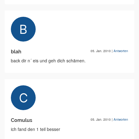
blah
05. Jan. 2010
|
Antworten
back dir n´ eis und geh dich schämen.
Comulus
05. Jan. 2010
|
Antworten
ich fand den 1 teil besser