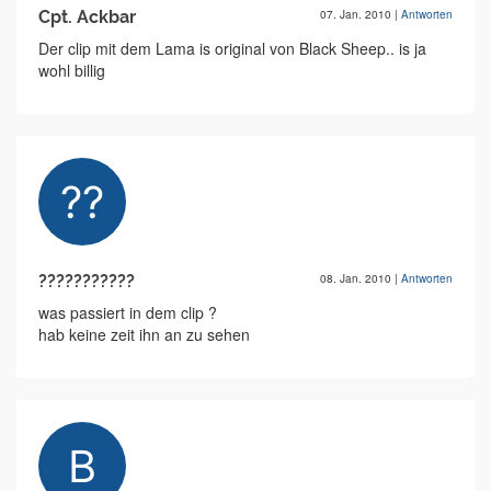
Cpt. Ackbar
07. Jan. 2010
|
Antworten
Der clip mit dem Lama is original von Black Sheep.. is ja
wohl billig
???????????
08. Jan. 2010
|
Antworten
was passiert in dem clip ?
hab keine zeit ihn an zu sehen