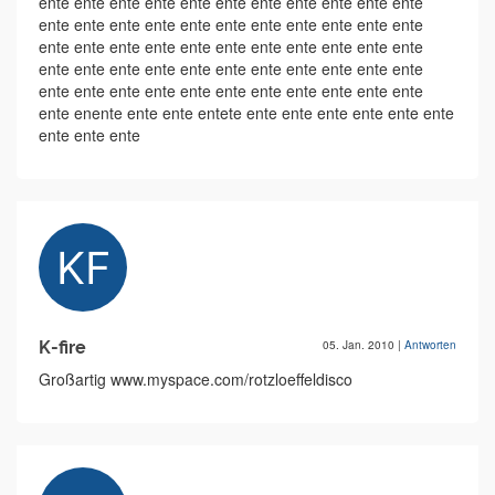
ente ente ente ente ente ente ente ente ente ente ente
ente ente ente ente ente ente ente ente ente ente ente
ente ente ente ente ente ente ente ente ente ente ente
ente ente ente ente ente ente ente ente ente ente ente
ente ente ente ente ente ente ente ente ente ente ente
ente enente ente ente entete ente ente ente ente ente ente
ente ente ente
K-fire
05. Jan. 2010
|
Antworten
Großartig www.myspace.com/rotzloeffeldisco