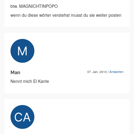
btw. MAGNICHTINPOPO
wenn du diese wörter verstehst musst du sie weiter posten
Man
07. Jan. 2010
|
Antworten
Nennt mich El Kante