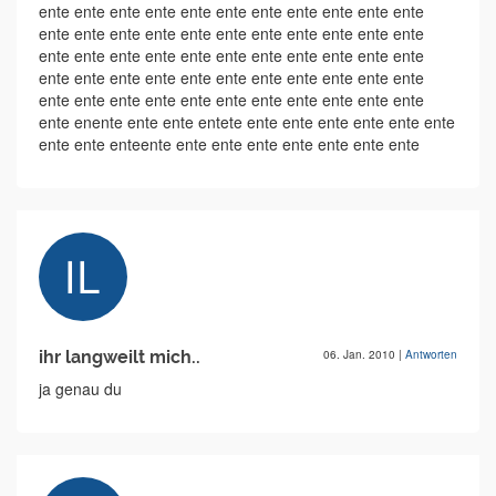
ente ente ente ente ente ente ente ente ente ente ente
ente ente ente ente ente ente ente ente ente ente ente
ente ente ente ente ente ente ente ente ente ente ente
ente ente ente ente ente ente ente ente ente ente ente
ente ente ente ente ente ente ente ente ente ente ente
ente enente ente ente entete ente ente ente ente ente ente
ente ente enteente ente ente ente ente ente ente ente
ihr langweilt mich..
06. Jan. 2010
|
Antworten
ja genau du