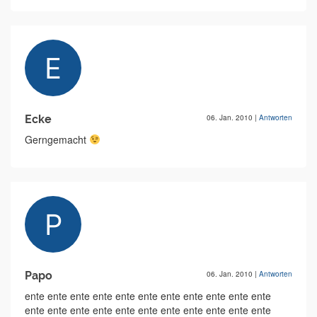
Ecke
06. Jan. 2010
|
Antworten
Gerngemacht
Papo
06. Jan. 2010
|
Antworten
ente ente ente ente ente ente ente ente ente ente ente
ente ente ente ente ente ente ente ente ente ente ente