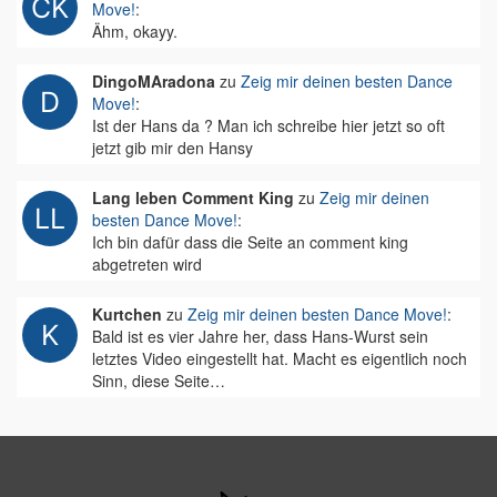
Move!
:
Ähm, okayy.
DingoMAradona
zu
Zeig mir deinen besten Dance
Move!
:
Ist der Hans da ? Man ich schreibe hier jetzt so oft
jetzt gib mir den Hansy
Lang leben Comment King
zu
Zeig mir deinen
besten Dance Move!
:
Ich bin dafür dass die Seite an comment king
abgetreten wird
Kurtchen
zu
Zeig mir deinen besten Dance Move!
:
Bald ist es vier Jahre her, dass Hans-Wurst sein
letztes Video eingestellt hat. Macht es eigentlich noch
Sinn, diese Seite…