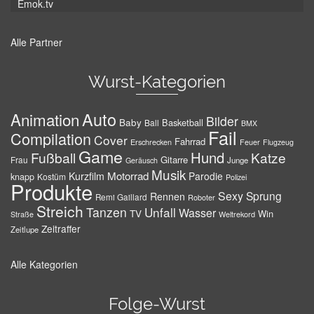
Emok.tv
Alle Partner
Wurst-Kategorien
Auto
Animation
Bilder
Baby
Basketball
Ball
BMX
Fail
Compilation
Cover
Fahrrad
Erschrecken
Feuer
Flugzeug
Game
Hund
Fußball
Katze
Gitarre
Frau
Junge
Geräusch
Musik
Motorrad
Kurzfilm
Parodie
knapp
Kostüm
Polizei
Produkte
Sexy
Sprung
Rennen
Remi Gaillard
Roboter
Streich
Tanzen
Unfall
Wasser
TV
Win
Weltrekord
Straße
Zeitraffer
Zeitlupe
Alle Kategorien
Folge-Wurst