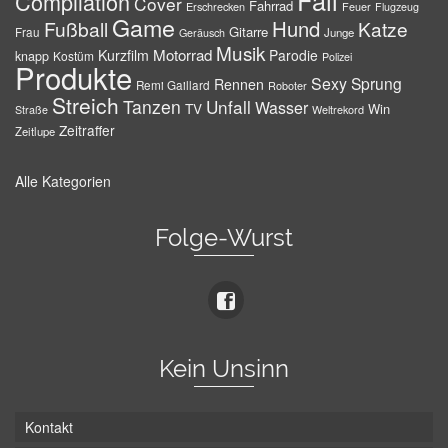
Fail
Compilation
Cover
Fahrrad
Erschrecken
Feuer
Flugzeug
Game
Hund
Fußball
Katze
Gitarre
Frau
Junge
Geräusch
Musik
Motorrad
Kurzfilm
Parodie
knapp
Kostüm
Polizei
Produkte
Sexy
Sprung
Rennen
Remi Gaillard
Roboter
Streich
Tanzen
Unfall
Wasser
TV
Win
Weltrekord
Straße
Zeitraffer
Zeitlupe
Alle Kategorien
Folge-Wurst
Kein Unsinn
Kontakt