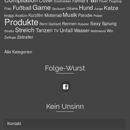
Cover
Fahrrad
Erschrecken
Feuer
Flugzeug
Game
Hund
Fußball
Katze
Gitarre
Frau
Junge
Geräusch
Musik
Motorrad
Kurzfilm
Parodie
knapp
Kostüm
Polizei
Produkte
Sexy
Sprung
Rennen
Remi Gaillard
Roboter
Streich
Tanzen
Unfall
Wasser
TV
Win
Weltrekord
Straße
Zeitraffer
Zeitlupe
Alle Kategorien
Folge-Wurst
Kein Unsinn
Kontakt