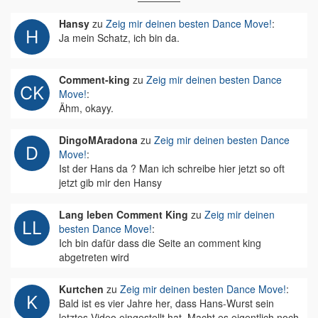
Hansy
zu
Zeig mir deinen besten Dance Move!
:
Ja mein Schatz, ich bin da.
Comment-king
zu
Zeig mir deinen besten Dance
Move!
:
Ähm, okayy.
DingoMAradona
zu
Zeig mir deinen besten Dance
Move!
:
Ist der Hans da ? Man ich schreibe hier jetzt so oft
jetzt gib mir den Hansy
Lang leben Comment King
zu
Zeig mir deinen
besten Dance Move!
:
Ich bin dafür dass die Seite an comment king
abgetreten wird
Kurtchen
zu
Zeig mir deinen besten Dance Move!
:
Bald ist es vier Jahre her, dass Hans-Wurst sein
letztes Video eingestellt hat. Macht es eigentlich noch