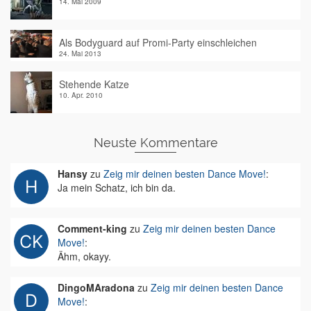
14. Mai 2009
Als Bodyguard auf Promi-Party einschleichen
24. Mai 2013
Stehende Katze
10. Apr. 2010
Neuste Kommentare
Hansy
zu
Zeig mir deinen besten Dance Move!
:
Ja mein Schatz, ich bin da.
Comment-king
zu
Zeig mir deinen besten Dance
Move!
:
Ähm, okayy.
DingoMAradona
zu
Zeig mir deinen besten Dance
Move!
: