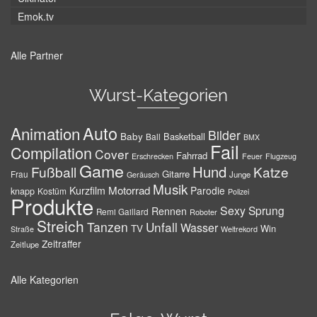
Emok.tv
Alle Partner
Wurst-Kategorien
Auto
Animation
Bilder
Baby
Basketball
Ball
BMX
Fail
Compilation
Cover
Fahrrad
Erschrecken
Feuer
Flugzeug
Game
Hund
Fußball
Katze
Gitarre
Frau
Junge
Geräusch
Musik
Motorrad
Kurzfilm
Parodie
knapp
Kostüm
Polizei
Produkte
Sexy
Sprung
Rennen
Remi Gaillard
Roboter
Streich
Tanzen
Unfall
Wasser
TV
Win
Weltrekord
Straße
Zeitraffer
Zeitlupe
Alle Kategorien