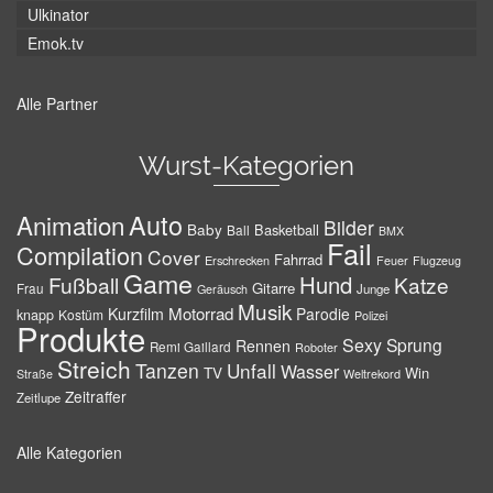
Ulkinator
Emok.tv
Alle Partner
Wurst-Kategorien
Auto
Animation
Bilder
Baby
Basketball
Ball
BMX
Fail
Compilation
Cover
Fahrrad
Erschrecken
Feuer
Flugzeug
Game
Hund
Fußball
Katze
Gitarre
Frau
Junge
Geräusch
Musik
Motorrad
Kurzfilm
Parodie
knapp
Kostüm
Polizei
Produkte
Sexy
Sprung
Rennen
Remi Gaillard
Roboter
Streich
Tanzen
Unfall
Wasser
TV
Win
Weltrekord
Straße
Zeitraffer
Zeitlupe
Alle Kategorien