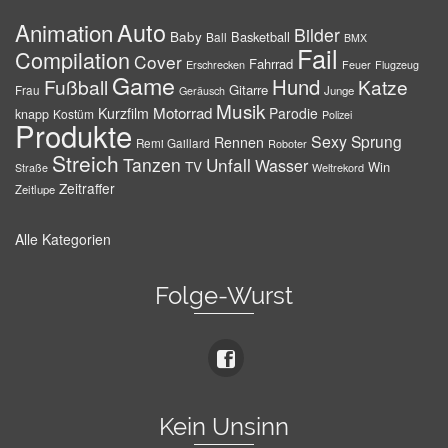
Auto
Animation
Bilder
Baby
Basketball
Ball
BMX
Fail
Compilation
Cover
Fahrrad
Erschrecken
Feuer
Flugzeug
Game
Hund
Fußball
Katze
Gitarre
Frau
Junge
Geräusch
Musik
Motorrad
Kurzfilm
Parodie
knapp
Kostüm
Polizei
Produkte
Sexy
Sprung
Rennen
Remi Gaillard
Roboter
Streich
Tanzen
Unfall
Wasser
TV
Win
Weltrekord
Straße
Zeitraffer
Zeitlupe
Alle Kategorien
Folge-Wurst
Kein Unsinn