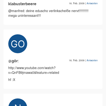
klabusterbeere
16. Feb. 2009
|
Antworten
@manfred: deine eduscho verlinkscheiße nervt!!!!!!!!!!
mega uninteressant!!!
@gör:
16. Feb. 2009
|
Antworten
http://www.youtube.com/watch?
v=QnFB9jmawa0&feature=related
hf :X