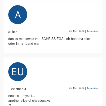
alter
15. Feb. 2009
|
Antworten
das ist mir sowas von SCHEISS EGAL ob bon-jovi allein
oder in ner band war !
...2emo4u
15. Feb. 2009
|
Antworten
now i cut myself...
another slice of cheesecake
:'(