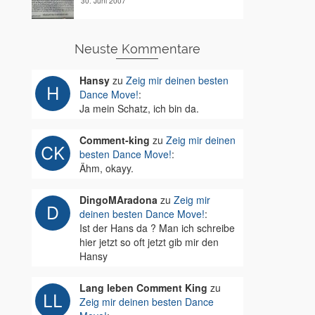
30. Juni 2007
Neuste Kommentare
Hansy
zu
Zeig mir deinen besten
Dance Move!
:
Ja mein Schatz, ich bin da.
Comment-king
zu
Zeig mir deinen
besten Dance Move!
:
Ähm, okayy.
DingoMAradona
zu
Zeig mir
deinen besten Dance Move!
:
Ist der Hans da ? Man ich schreibe
hier jetzt so oft jetzt gib mir den
Hansy
Lang leben Comment King
zu
Zeig mir deinen besten Dance