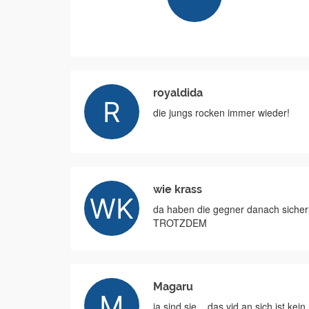
royaldida
die jungs rocken immer wieder!
wie krass
da haben die gegner danach siche
TROTZDEM
Magaru
ja sind sie... das vid an sich ist kei