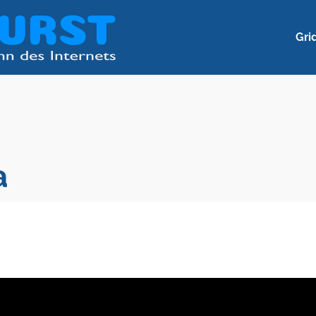
Gri
a