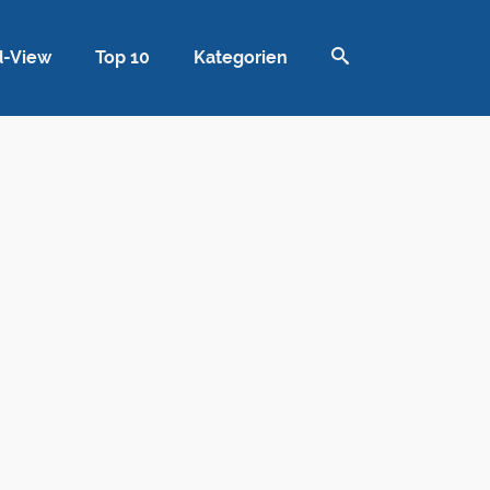
d-View
Top 10
Kategorien