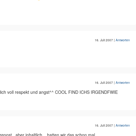
16. Juli 2007
|
Antworten
16. Juli 2007
|
Antworten
rlich voll respekt und angst^^ COOL FIND ICHS IRGENDFWIE
16. Juli 2007
|
Antworten
n repost.. aber inhaltlich... hatten wir das schon mal