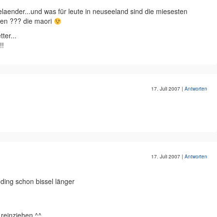
elaender...und was für leute in neuseeland sind die miesesten
len ??? die maori
ter...
!!
17. Juli 2007
|
Antworten
17. Juli 2007
|
Antworten
ding schon bissel länger
 reinziehen ^^